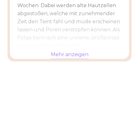
Wochen. Dabei werden alte Hautzellen
abgestoßen, welche mit zunehmender
Zeit den Teint fahl und müde erscheinen
lassen und Poren verstopfen können. Als
Folge kann sich eine unreine, großporige
und blasse Haut ergeben.
Mehr anzeigen
Beim Aquapeeling reinigen wir Ihre Haut
schonend bis in die Tiefe, dies erreichen
wir durch das Einschleusen und
gleichzeitige Absaugen von
hochwirksamen auf den Hauttyp
abgestimmten Wirkstoffen wie
Milchsäure, Glykolsäure sowie
Pflegestoffen wie Hyaluronsäure,
Vitamine und Mineralien mittels eines
Saugers mit Vakuum.