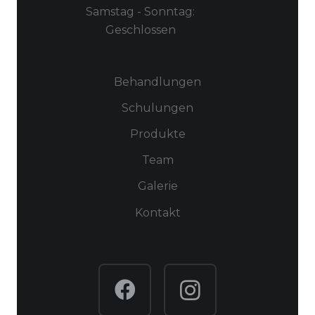
Samstag - Sonntag:
Pflegeprodukten und Seren
Geschlossen
-Hydroboost für aufgepolsterte Haut
-Weichere und glattere Haut
-Anti-Aging Effekt
Behandlungen
-Strahlender Teint
-Keine Schmerzen
Schulungen
-Keine Ausfallzeiten
Produkte
Team
Galerie
Kontakt