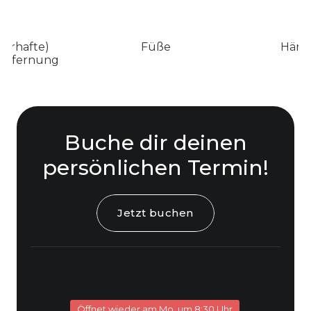
uerhafte)
Füße
Händ
ntfernung
Buche dir deinen
persönlichen Termin!
Jetzt buchen
Öffnet wieder am Mo. um 8:30 Uhr