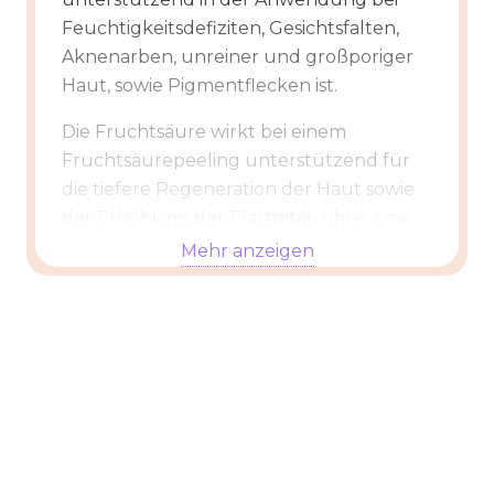
Feuchtigkeitsdefiziten, Gesichtsfalten,
Aknenarben, unreiner und großporiger
Haut, sowie Pigmentflecken ist.
Die Fruchtsäure wirkt bei einem
Fruchtsäurepeeling unterstützend für
die tiefere Regeneration der Haut sowie
der Erhöhung der Elastizität, ohne eine
Beeinträchtigung unserer neuen Zellen.
Mehr anzeigen
Diese Fruchtsäurepeeling Behandlung
hilft bereits abgestorbenen Hautzellen,
sprich Hornzellen sich von der Haut sanft
abzulösen. Die Hautoberflächenstruktur
wirkt nach der Behandlung elastischer,
schöner, gesünder und jünger.
Tipp: