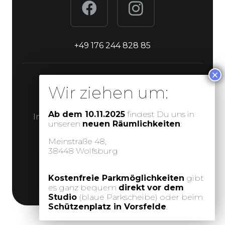
+49 176 244 828 85
© Schönheitswerk Wolfsburg
Ab dem 10.11.2025
findest Du uns in
Impressum
Datenschutzerklärung
unseren
neuen Räumlichkeiten
:
Meinstraße 48,
38448 Wolfsburg
Webdesign & Entwicklung
Kostenfreie Parkmöglichkeiten
gibt
es ganz bequem
direkt vor dem
Studio
(blaue Parkscheibe) oder beim
Schützenplatz in Vorsfelde
.