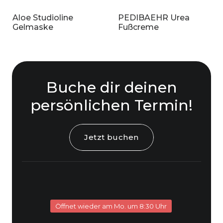
Beruhigung der Haut
Aloe Studioline
PEDIBAEHR Urea
Wirkstoffpflege
Gelmaske
Fußcreme
Auffüllung der Feuchtigkeitsdepots
Feuchtigkeit wird langfristig
gespeichert
Buche dir deinen
Als Make-Up Grundlage geeignet
persönlichen Termin!
Allgemeine Produktmerkmale
für alle Hauttypen geeignet
Jetzt buchen
Bio Aloe Vera, Bio Jojobaöl, Bio-
Rizinusöl, Hyaluronsäure-Komplex
Hohe Verträglichkeit
wenige ausgewählte Inhaltsstoffe
Öffnet wieder am Mo. um 8:30 Uhr
Made in Germany