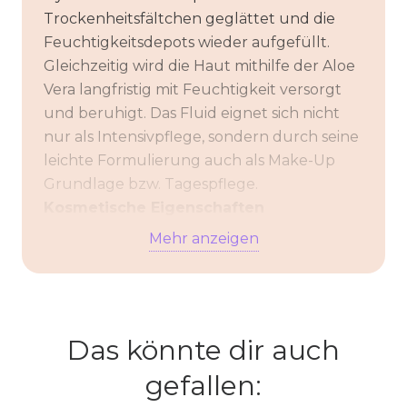
Trockenheitsfältchen geglättet und die
Feuchtigkeitsdepots wieder aufgefüllt.
Gleichzeitig wird die Haut mithilfe der Aloe
Vera langfristig mit Feuchtigkeit versorgt
und beruhigt. Das Fluid eignet sich nicht
nur als Intensivpflege, sondern durch seine
leichte Formulierung auch als Make-Up
Grundlage bzw. Tagespflege.
Kosmetische Eigenschaften
Mehr anzeigen
kühlend & entzündungshemmend
feuchtigkeitsbewahrend (hilft der
Haut Feuchtigkeit zu speichern)
Trockenheitsfältchen werden
Das könnte dir auch
weichgezeichnet
gefallen:
Glättung des Hautbildes