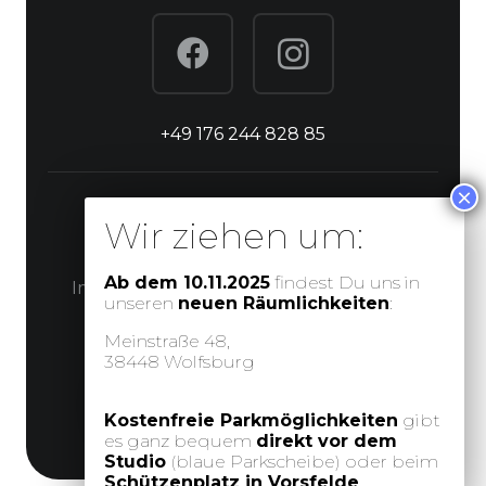
+49 176 244 828 85
© Schönheitswerk Wolfsburg
Ab dem 10.11.2025
findest Du uns in
Impressum
Datenschutzerklärung
unseren
neuen Räumlichkeiten
:
Meinstraße 48,
38448 Wolfsburg
Webdesign & Entwicklung
Kostenfreie Parkmöglichkeiten
gibt
es ganz bequem
direkt vor dem
Studio
(blaue Parkscheibe) oder beim
Schützenplatz in Vorsfelde
.