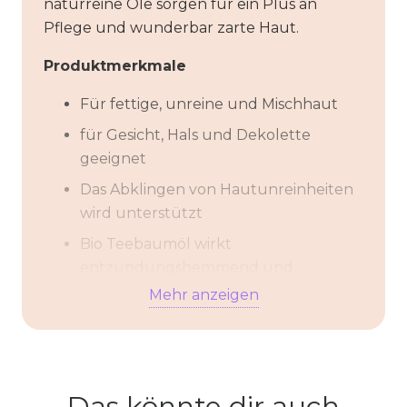
naturreine Öle sorgen für ein Plus an
Pflege und wunderbar zarte Haut.
Produktmerkmale
Für fettige, unreine und Mischhaut
für Gesicht, Hals und Dekolette
geeignet
Das Abklingen von Hautunreinheiten
wird unterstützt
Bio Teebaumöl wirkt
entzündungshemmend und
antiseptisch
Mehr anzeigen
Bio Aloe Vera hat eine beruhigende,
regenerierende,
entzündungshemmende,
antibakterielle und
Das könnte dir auch